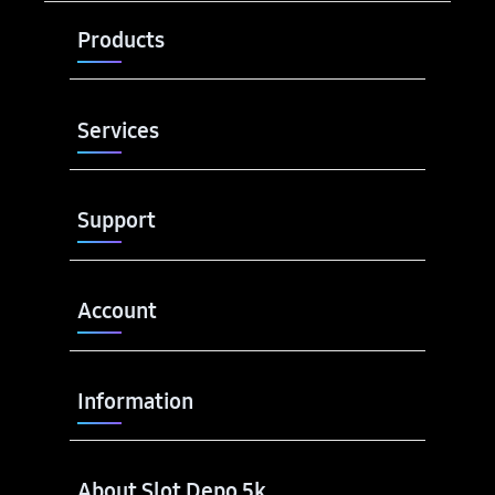
Buka
Footer Navigation
Products
Buka
Services
Buka
Support
Buka
Account
Buka
Information
Buka
About Slot Depo 5k