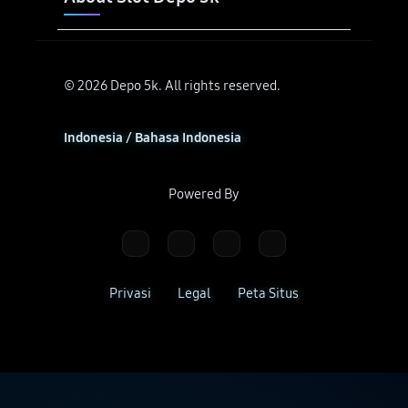
© 2026 Depo 5k. All rights reserved.
Indonesia / Bahasa Indonesia
Powered By
Privasi
Legal
Peta Situs