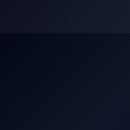
Skip
to
content