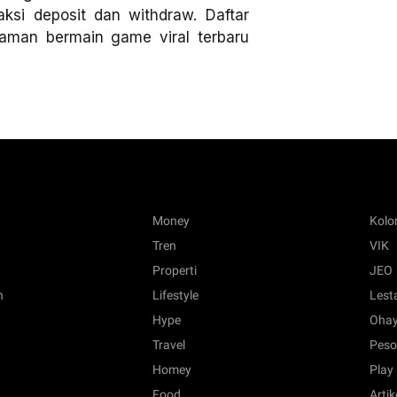
si deposit dan withdraw. Daftar
aman bermain game viral terbaru
Money
Kol
Tren
VIK
Properti
JEO
n
Lifestyle
Lest
Hype
Ohay
Travel
Peso
Homey
Play
Food
Artik