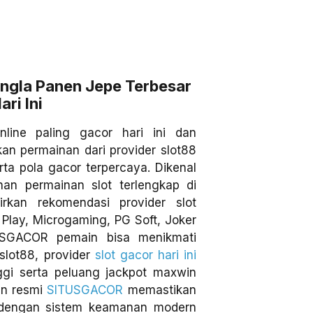
ngla Panen Jepe Terbesar
ri Ini
line paling gacor hari ini dan
 permainan dari provider slot88
rta pola gacor terpercaya. Dikenal
nan permainan slot terlengkap di
rkan rekomendasi provider slot
Play, Microgaming, PG Soft, Joker
USGACOR pemain bisa menikmati
slot88, provider
slot gacor hari ini
ggi serta peluang jackpot maxwin
gin resmi
SITUSGACOR
memastikan
, dengan sistem keamanan modern