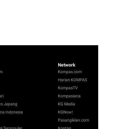
Network
om
Kompas.com
Harian KOMPAS
KompasTV
ari
Kompasiana
o Jepang
KG Media
na Indonesia
KGNow!
Pasangiklan.com
el Terpopuler
Kontan