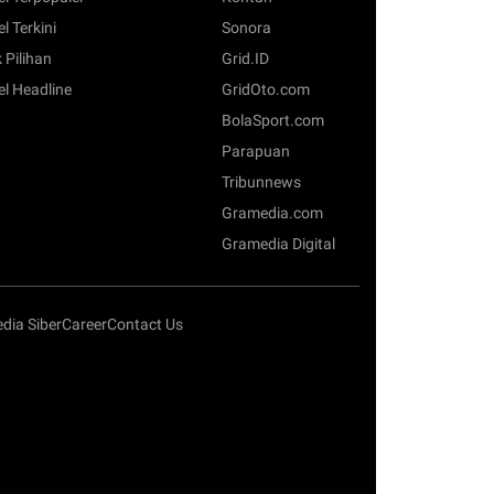
el Terkini
Sonora
 Pilihan
Grid.ID
el Headline
GridOto.com
BolaSport.com
Parapuan
Tribunnews
Gramedia.com
Gramedia Digital
ia Siber
Career
Contact Us