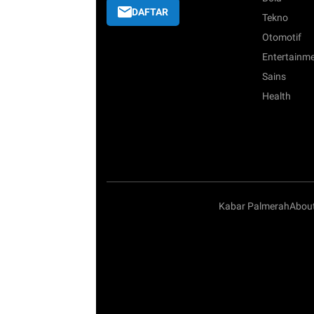
DAFTAR
Tekno
Otomotif
Entertainm
Sains
Health
Kabar Palmerah
Abou