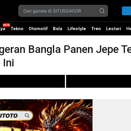
ya
Tekno
Otomotif
Bola
Lifestyle
Tren
Lestari
He
eran Bangla Panen Jepe Te
Ini